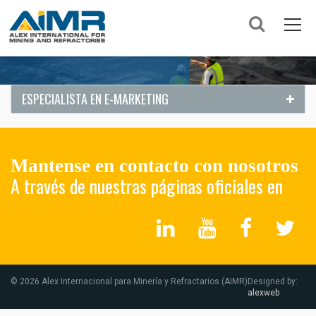
ESPECIALISTA EN E-MARKETING
Mantense en contacto con nosotros
A través de nuestras páginas oficiales en
© 2026 Alex Internacional para Minería y Refractarios (AIMR)
Designed by:
alexweb